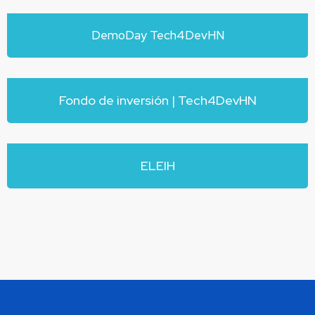
DemoDay Tech4DevHN
Fondo de inversión | Tech4DevHN
ELEIH