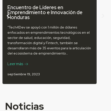
Encuentro de Líderes en
Unit
Emprendimiento e Innovación de
Tec
Honduras
Tele
for
emp
“Tech4Dev se apoyó con 1 millón de dólares
Tec
enfocados en emprendimientos tecnológicos en el
sector de salud, educación, seguridad,
UNITE
transformación digital y Fintech, también se
y Fun
desarrollaron más de 35 eventos para la articulación
Tech
del ecosistema de emprendimiento…
Leer
Leer más
septi
septiembre 19, 2023
Noticias