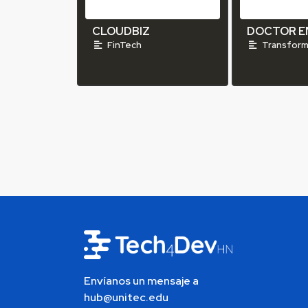
CLOUDBIZ
DOCTOR E
FinTech
Transforma
Envíanos un mensaje a
hub@unitec.edu