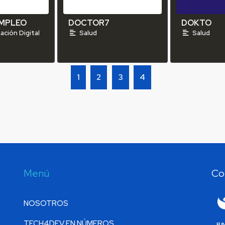
MPLEO
DOCTOR7
DOKTO
ción Digital
Salud
Salud
1
2
3
4
Menú
Co
NOSOTROS
TECH4DEV EN NÚMEROS