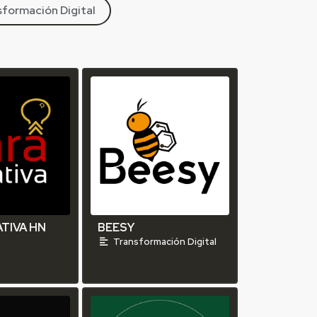
formación Digital
TIVA HN
BEESY
n
Transformación Digital