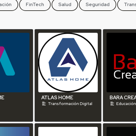
ación
FinTech
Salud
Seguridad
Trans
ME
ATLAS HOME
BARA CREA
Transformación Digital
Educació