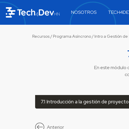
NOSOTROS
TECH4DE
Recursos
/
Programa Asíncrono
/ Intro a Gestión de
En este módulo 
co
7.1 Introducción a la gestión de proyect
Anterior