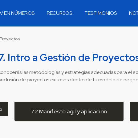
V EN NÚMEROS
RECURSOS
TESTIMONIOS
NOT
 Proyectos
7. Intro a Gestión de Proyecto
conocerás las metodologías y estrategias adecuadas para el 
nclusión de proyectos exitosos dentro de tu modelo de negoc
os
7.2 Manifesto agil y aplicación